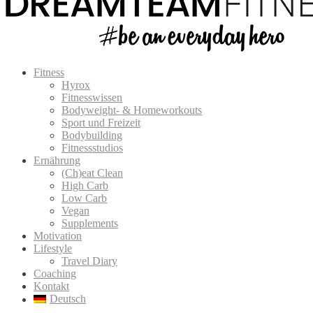
Fitness
Hyrox
Fitnesswissen
Bodyweight- & Homeworkouts
Sport und Freizeit
Bodybuilding
Fitnessstudios
Ernährung
(Ch)eat Clean
High Carb
Low Carb
Vegan
Supplements
Motivation
Lifestyle
Travel Diary
Coaching
Kontakt
Deutsch