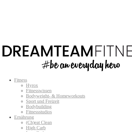
Fitness
Hyrox
Fitnesswissen
Bodyweight- & Homeworkouts
Sport und Freizeit
Bodybuilding
Fitnessstudios
Ernährung
(Ch)eat Clean
High Carb