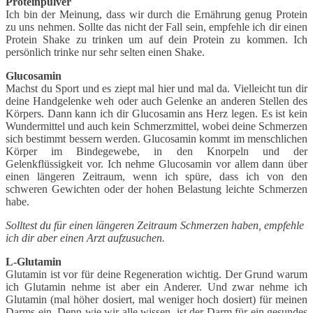
Proteinpulver
Ich bin der Meinung, dass wir durch die Ernährung genug Protein
zu uns nehmen. Sollte das nicht der Fall sein, empfehle ich dir einen
Protein Shake zu trinken um auf dein Protein zu kommen. Ich
persönlich trinke nur sehr selten einen Shake.
Glucosamin
Machst du Sport und es ziept mal hier und mal da. Vielleicht tun dir
deine Handgelenke weh oder auch Gelenke an anderen Stellen des
Körpers. Dann kann ich dir Glucosamin ans Herz legen. Es ist kein
Wundermittel und auch kein Schmerzmittel, wobei deine Schmerzen
sich bestimmt bessern werden. Glucosamin kommt im menschlichen
Körper im Bindegewebe, in den Knorpeln und der
Gelenkflüssigkeit vor. Ich nehme Glucosamin vor allem dann über
einen längeren Zeitraum, wenn ich spüre, dass ich von den
schweren Gewichten oder der hohen Belastung leichte Schmerzen
habe.
Solltest du für einen längeren Zeitraum Schmerzen haben, empfehle
ich dir aber einen Arzt aufzusuchen.
L-Glutamin
Glutamin ist vor für deine Regeneration wichtig. Der Grund warum
ich Glutamin nehme ist aber ein Anderer. Und zwar nehme ich
Glutamin (mal höher dosiert, mal weniger hoch dosiert) für meinen
Darms ein. Denn wie wir alle wissen, ist der Darm für ein gesundes