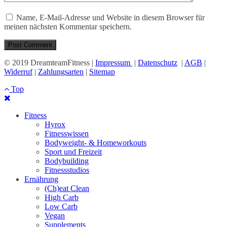
Name, E-Mail-Adresse und Website in diesem Browser für
meinen nächsten Kommentar speichern.
© 2019 DreamteamFitness |
Impressum
|
Datenschutz
|
AGB
|
Widerruf
|
Zahlungsarten
|
Sitemap
Top
Fitness
Hyrox
Fitnesswissen
Bodyweight- & Homeworkouts
Sport und Freizeit
Bodybuilding
Fitnessstudios
Ernährung
(Ch)eat Clean
High Carb
Low Carb
Vegan
Supplements