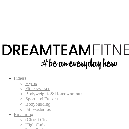
Fitness
Hyrox
Fitnesswissen
Bodyweight- & Homeworkouts
Sport und Freizeit
Bodybuilding
Fitnessstudios
Ernährung
(Ch)eat Clean
High Carb