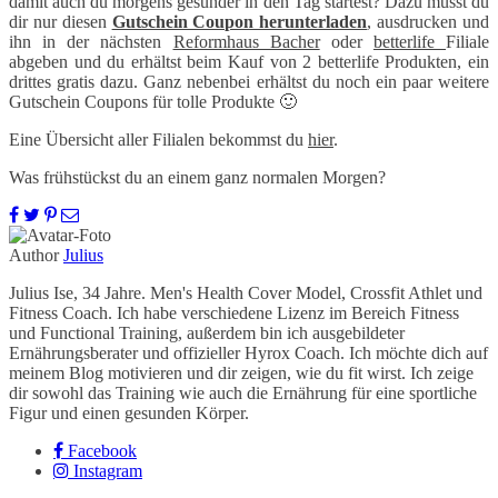
damit auch du morgens gesünder in den Tag startest? Dazu musst du
dir nur diesen
Gutschein Coupon herunterladen
, ausdrucken und
ihn in der nächsten
Reformhaus Bacher
oder
betterlife
Filiale
abgeben und du erhältst beim Kauf von 2 betterlife Produkten, ein
drittes gratis dazu. Ganz nebenbei erhältst du noch ein paar weitere
Gutschein Coupons für tolle Produkte 🙂
Eine Übersicht aller Filialen bekommst du
hier
.
Was frühstückst du an einem ganz normalen Morgen?
Author
Julius
Julius Ise, 34 Jahre. Men's Health Cover Model, Crossfit Athlet und
Fitness Coach. Ich habe verschiedene Lizenz im Bereich Fitness
und Functional Training, außerdem bin ich ausgebildeter
Ernährungsberater und offizieller Hyrox Coach. Ich möchte dich auf
meinem Blog motivieren und dir zeigen, wie du fit wirst. Ich zeige
dir sowohl das Training wie auch die Ernährung für eine sportliche
Figur und einen gesunden Körper.
Facebook
Instagram