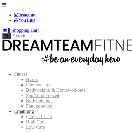
Instagram
YouTube
0
Shopping Cart
Fitness
Hyrox
Fitnesswissen
Bodyweight- & Homeworkouts
Sport und Freizeit
Bodybuilding
Fitnessstudios
Ernährung
(Ch)eat Clean
High Carb
Low Carb