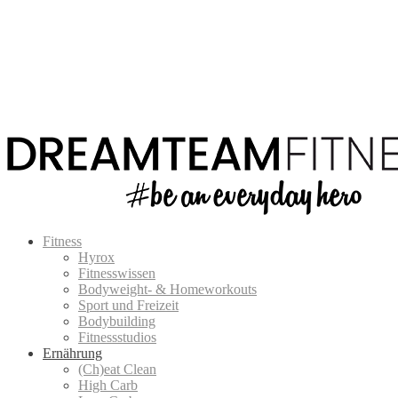
Fitness
Hyrox
Fitnesswissen
Bodyweight- & Homeworkouts
Sport und Freizeit
Bodybuilding
Fitnessstudios
Ernährung
(Ch)eat Clean
High Carb