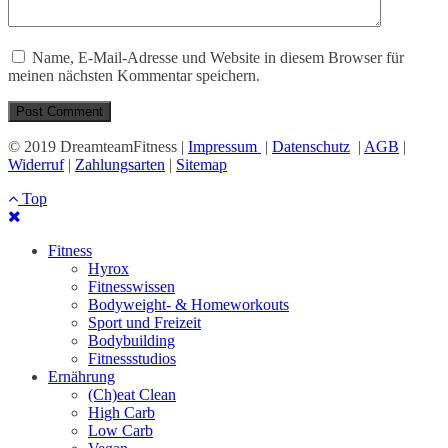
Name, E-Mail-Adresse und Website in diesem Browser für
meinen nächsten Kommentar speichern.
© 2019 DreamteamFitness |
Impressum
|
Datenschutz
|
AGB
|
Widerruf
|
Zahlungsarten
|
Sitemap
Top
Fitness
Hyrox
Fitnesswissen
Bodyweight- & Homeworkouts
Sport und Freizeit
Bodybuilding
Fitnessstudios
Ernährung
(Ch)eat Clean
High Carb
Low Carb