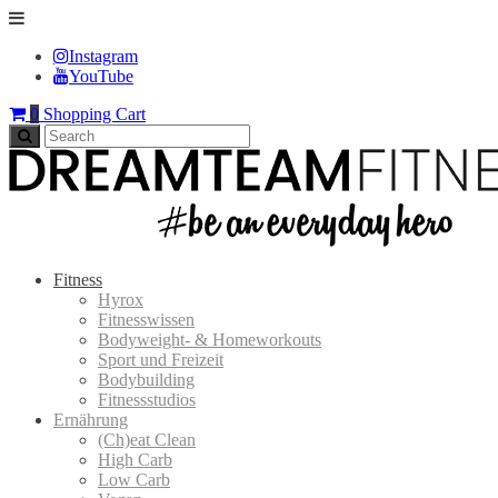
Instagram
YouTube
0
Shopping Cart
Fitness
Hyrox
Fitnesswissen
Bodyweight- & Homeworkouts
Sport und Freizeit
Bodybuilding
Fitnessstudios
Ernährung
(Ch)eat Clean
High Carb
Low Carb