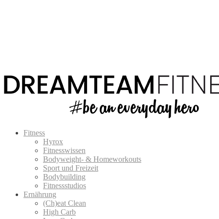
Fitness
Hyrox
Fitnesswissen
Bodyweight- & Homeworkouts
Sport und Freizeit
Bodybuilding
Fitnessstudios
Ernährung
(Ch)eat Clean
High Carb