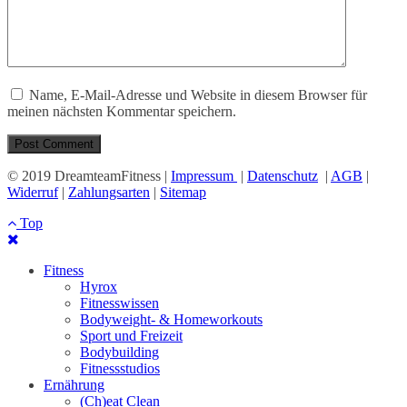
Name, E-Mail-Adresse und Website in diesem Browser für
meinen nächsten Kommentar speichern.
© 2019 DreamteamFitness |
Impressum
|
Datenschutz
|
AGB
|
Widerruf
|
Zahlungsarten
|
Sitemap
Top
Fitness
Hyrox
Fitnesswissen
Bodyweight- & Homeworkouts
Sport und Freizeit
Bodybuilding
Fitnessstudios
Ernährung
(Ch)eat Clean