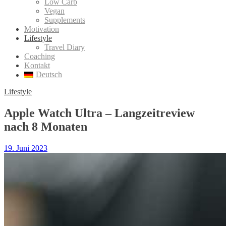
Low Carb
Vegan
Supplements
Motivation
Lifestyle
Travel Diary
Coaching
Kontakt
Deutsch
Lifestyle
Apple Watch Ultra – Langzeitreview
nach 8 Monaten
19. Juni 2023