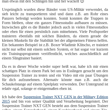
man etwas mit den Schlingen hin und her wackelt 😉
Ursprünglich wurden diese Bänder vom US-Militär verwendet, da
sieh leicht zu transportieren sind und dann z.B. am Rohr eines
Panzers befestigt werden konnten. Somit konnten die Truppen in
Form bleiben, ohne ein ganzes Fitnessstudio aufbauen zu müssen.
Inzwischen gibt es die Bänder jedoch auch in vielen Fitnessstudios
oder eben für einen persönlich zum mitnehmen. Viele Profisportler
trainieren ebenfalls mit solchen Bändern, da einem gerade die
kleinen Muskeln für die Stabilität bei der allgemeinen Fitness helfen.
Ein bekanntes Beispiel ist z.B. Boxer Wladimir Klitscho, er trainiert
nicht nur selbst mit einem solchen System, er hat sogar vor kurzem
ein Trainingsprogramm veröffentlicht, welches ausschließlich auf
einem Slingtrainer basiert.
Da es in dieser Woche wieder super heiß war, habe ich mir einen
schattigen Platz in einem Park bei uns in Esslingen gesucht um den
Suspension Trainer zu testen und ein Video mit ein paar Übungen
für dich aufzunehmen. Alternativ könnte man z.B. auch die
Schaukelstange auf einem Spielplatz verwenden. Der Untergrund ist
relativ egal, solange er einigermaßen eben ist.
Ich habe den
Suspension Trainer NXT GEN in der Military Edition
2015
und bin von seiner Qualität und Verarbeitung begeistert. Der
Suspension Trainer NXT GEN besteht aus dem Suspension Trainer