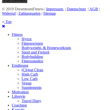
© 2019 DreamteamFitness |
Impressum
|
Datenschutz
|
AGB
|
Widerruf
|
Zahlungsarten
|
Sitemap
Top
Fitness
Hyrox
Fitnesswissen
Bodyweight- & Homeworkouts
Sport und Freizeit
Bodybuilding
Fitnessstudios
Ernährung
(Ch)eat Clean
High Carb
Low Carb
Vegan
Supplements
Motivation
Lifestyle
Travel Diary
Coaching
Kontakt