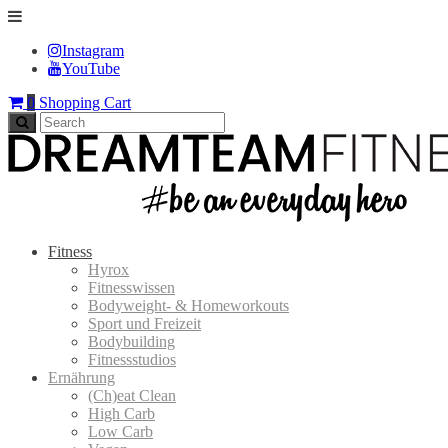
Instagram
YouTube
0
Shopping Cart
Fitness
Hyrox
Fitnesswissen
Bodyweight- & Homeworkouts
Sport und Freizeit
Bodybuilding
Fitnessstudios
Ernährung
(Ch)eat Clean
High Carb
Low Carb