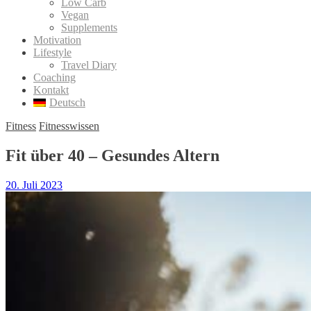
Low Carb
Vegan
Supplements
Motivation
Lifestyle
Travel Diary
Coaching
Kontakt
Deutsch
Fitness
Fitnesswissen
Fit über 40 – Gesundes Altern
20. Juli 2023