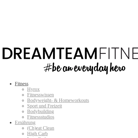
Fitness
Hyrox
Fitnesswissen
Bodyweight- & Homeworkouts
Sport und Freizeit
Bodybuilding
Fitnessstudios
Ernährung
(Ch)eat Clean
High Carb