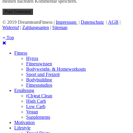
meinen nächsten Kommentar speichern.
© 2019 DreamteamFitness |
Impressum
|
Datenschutz
|
AGB
|
Widerruf
|
Zahlungsarten
|
Sitemap
Top
Fitness
Hyrox
Fitnesswissen
Bodyweight- & Homeworkouts
Sport und Freizeit
Bodybuilding
Fitnessstudios
Ernährung
(Ch)eat Clean
High Carb
Low Carb
Vegan
Supplements
Motivation
Lifestyle