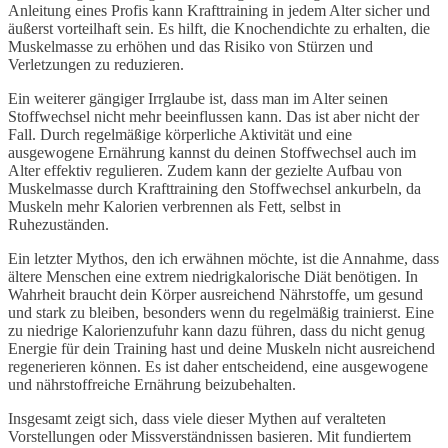
Anleitung eines Profis kann Krafttraining in jedem Alter sicher und
äußerst vorteilhaft sein. Es hilft, die Knochendichte zu erhalten, die
Muskelmasse zu erhöhen und das Risiko von Stürzen und
Verletzungen zu reduzieren.
Ein weiterer gängiger Irrglaube ist, dass man im Alter seinen
Stoffwechsel nicht mehr beeinflussen kann. Das ist aber nicht der
Fall. Durch regelmäßige körperliche Aktivität und eine
ausgewogene Ernährung kannst du deinen Stoffwechsel auch im
Alter effektiv regulieren. Zudem kann der gezielte Aufbau von
Muskelmasse durch Krafttraining den Stoffwechsel ankurbeln, da
Muskeln mehr Kalorien verbrennen als Fett, selbst in
Ruhezuständen.
Ein letzter Mythos, den ich erwähnen möchte, ist die Annahme, dass
ältere Menschen eine extrem niedrigkalorische Diät benötigen. In
Wahrheit braucht dein Körper ausreichend Nährstoffe, um gesund
und stark zu bleiben, besonders wenn du regelmäßig trainierst. Eine
zu niedrige Kalorienzufuhr kann dazu führen, dass du nicht genug
Energie für dein Training hast und deine Muskeln nicht ausreichend
regenerieren können. Es ist daher entscheidend, eine ausgewogene
und nährstoffreiche Ernährung beizubehalten.
Insgesamt zeigt sich, dass viele dieser Mythen auf veralteten
Vorstellungen oder Missverständnissen basieren. Mit fundiertem