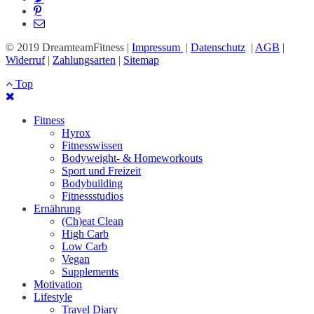
© 2019 DreamteamFitness |
Impressum
|
Datenschutz
|
AGB
|
Widerruf
|
Zahlungsarten
|
Sitemap
Top
Fitness
Hyrox
Fitnesswissen
Bodyweight- & Homeworkouts
Sport und Freizeit
Bodybuilding
Fitnessstudios
Ernährung
(Ch)eat Clean
High Carb
Low Carb
Vegan
Supplements
Motivation
Lifestyle
Travel Diary