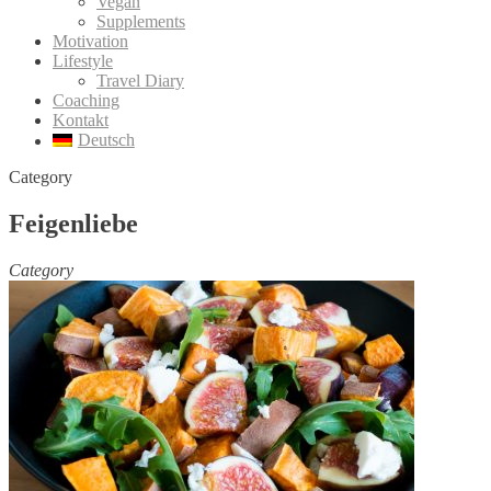
Vegan
Supplements
Motivation
Lifestyle
Travel Diary
Coaching
Kontakt
Deutsch
Category
Feigenliebe
Category