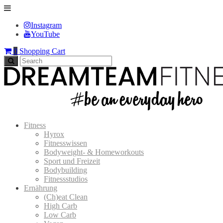
Instagram
YouTube
0
Shopping Cart
Fitness
Hyrox
Fitnesswissen
Bodyweight- & Homeworkouts
Sport und Freizeit
Bodybuilding
Fitnessstudios
Ernährung
(Ch)eat Clean
High Carb
Low Carb