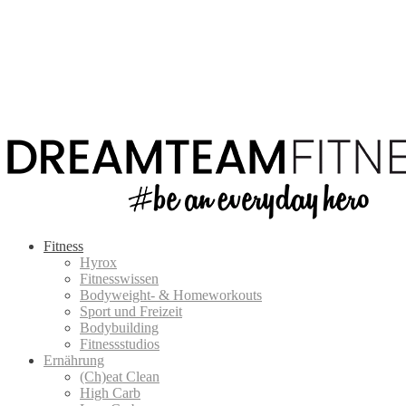
Fitness
Hyrox
Fitnesswissen
Bodyweight- & Homeworkouts
Sport und Freizeit
Bodybuilding
Fitnessstudios
Ernährung
(Ch)eat Clean
High Carb