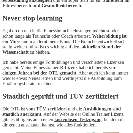
selbstständig anzueignen
und ein super Start für ein
Standbein im
Fitnessbereich und Gesundheitsbereich
.
Never stop learning
Egal ob du neu in die Fitnessbranche einsteigen möchtest oder
schon lange als Trainer/in oder Coach arbeitest,
Weiterbildung ist
ein Muss
und man lernt niemals aus! Die Branche entwickelt sich
stetig weiter und so ist es wichtig auf dem
aktuellen Stand der
Wissenschaft
zu bleiben.
Ich habe bereits einige Fortbildungen und verschiedene Lizenzen
gemacht. Meine Fitnesstrainer-B-Lizenz habe ich bereits
vor
einigen Jahren bei der OTL gemacht
. Aber auch ich kann immer
wieder etwas Neues lernen und werde jetzt die Ausbildung zum
Ernährungsberater machen.
Staatlich geprüft und TÜV zertifiziert
Die OTL ist
vom TÜV zertifziert
und die
Ausbildungen sind
staatlich anerkannt
. Auf der Website der Online Trainer Lizenz
gibt es übrigens auch einen
kostenlosen Testzugang
,
bei dem du
dir genau anschauen kannst, wie alles funktioniert.