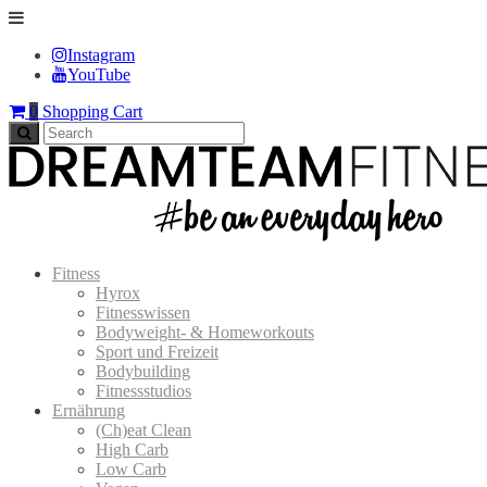
Instagram
YouTube
0
Shopping Cart
Fitness
Hyrox
Fitnesswissen
Bodyweight- & Homeworkouts
Sport und Freizeit
Bodybuilding
Fitnessstudios
Ernährung
(Ch)eat Clean
High Carb
Low Carb