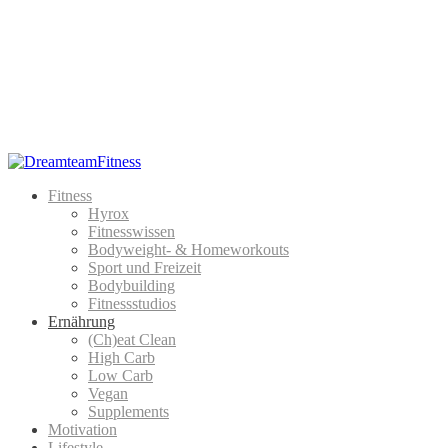
Fitness
Hyrox
Fitnesswissen
Bodyweight- & Homeworkouts
Sport und Freizeit
Bodybuilding
Fitnessstudios
Ernährung
(Ch)eat Clean
High Carb
Low Carb
Vegan
Supplements
Motivation
Lifestyle