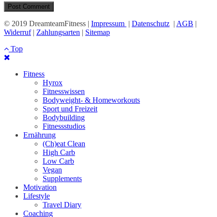
© 2019 DreamteamFitness |
Impressum
|
Datenschutz
|
AGB
|
Widerruf
|
Zahlungsarten
|
Sitemap
Top
Fitness
Hyrox
Fitnesswissen
Bodyweight- & Homeworkouts
Sport und Freizeit
Bodybuilding
Fitnessstudios
Ernährung
(Ch)eat Clean
High Carb
Low Carb
Vegan
Supplements
Motivation
Lifestyle
Travel Diary
Coaching